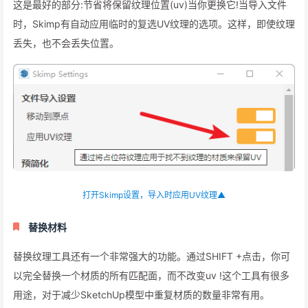
导入后纹理丢失▲