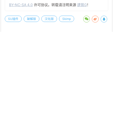
以完全替换一个材质的所有匹配面，而不改变uv !这个工具有很多
用途，对于减少SketchUp模型中重复材质的数量非常有用。
B站搜索：建筑G，查看相关视频介绍
破解汉化
插件由国外大神破解，我做了简单汉化
如果有安装过其它版本，请先卸载干净，然后正常安装插件。无需
过多的操作，安装安即是破解汉化版。
此版为最新破解版，安心食用。