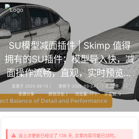
SU模型减面插件 | Skimp 值得
拥有的SU插件；模型导入快，减
面操作流畅，直观，实时预览，
保留材质UV等
发表于
2025-06-13
|
更新于
2026-03-24
|
SU插件
资源分享
原创汉化
|
浏览量:
77
|
评论数:
0
自上次更新已经过了 138 天, 文章内容可能已过时。