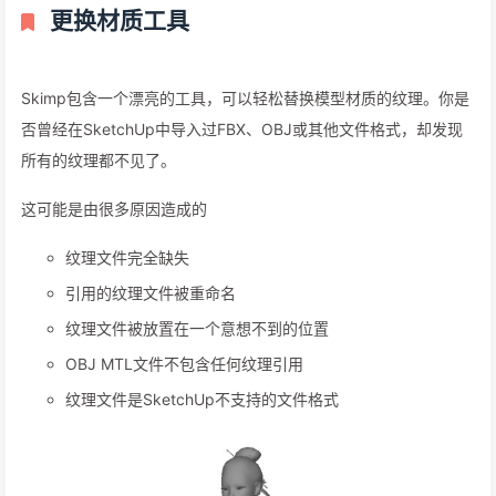
唷!它只是一只玩具霸王龙▲
我们来看看有多快
Skimp是快。非常快。使用Skimp，我们导入了一个450万多边形
的STL文件，将其减少到2%，并在26秒内将其导入到SketchUp
中!但使用SketchUp的本地STL导入器，相同的STL文件需要7分钟
才能导入!当然，导入后SKP基本上是无用的，因为我们几乎不能环
绕模型，文件大小为864 MB